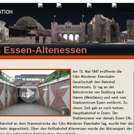
ATION
n Essen-Altenessen
Am 15. Mai 1847 eröffnete die 
Cöln-Mindener Eisenbahn-
Gesellschaft den Bahnhof 
Altenessen. Er lag an der 
Bahnstrecke von Duisburg nach 
Hamm (Westfalen) und weit vom 
Stadtzentrum Essen entfernt. Zu 
dieser Zeit gab es noch keinen 
Hauptbahnhof in Essen. Der 
Stationsname war damals Essen CM. 
Bahnhof an dem Stammstrecke der Cöln-Mindener Eisenbahn lag, wurde hier der
kehr abgewickelt. Über den Keilbahnhof Altenessen wurde der Abtransport der 
hle der zahlreichen Kohlezechen abgewickelt.