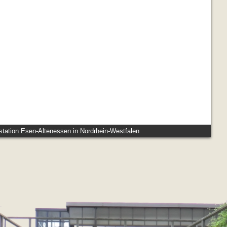
tation Esen-Altenessen in Nordrhein-Westfalen