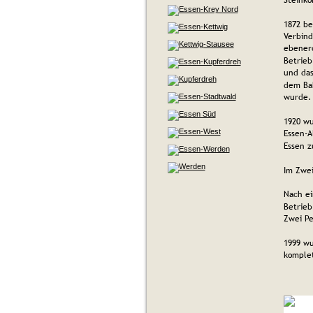
1872 be
Verbind
ebenerd
Betrieb
und das
dem Bah
wurde. 
1920 wu
Essen-A
Essen 
Im Zwei
Nach ei
Betrieb
Zwei P
1999 wu
komplet