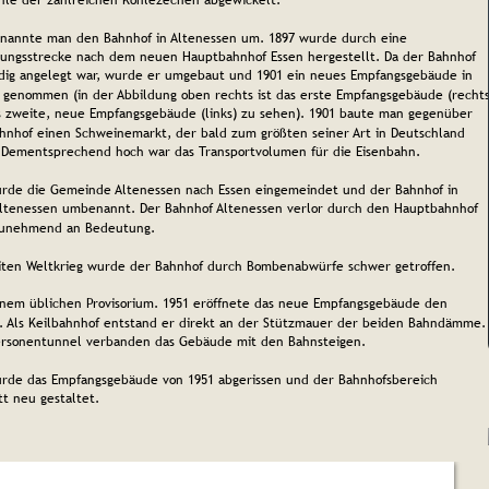
nannte man den Bahnhof in Altenessen um. 1897 wurde durch eine 
ungsstrecke nach dem neuen Hauptbahnhof Essen hergestellt. Da der Bahnhof 
ig angelegt war, wurde er umgebaut und 1901 ein neues Empfangsgebäude in 
 genommen (in der Abbildung oben rechts ist das erste Empfangsgebäude (rechts
 zweite, neue Empfangsgebäude (links) zu sehen). 1901 baute man gegenüber 
nhof einen Schweinemarkt, der bald zum größten seiner Art in Deutschland 
Dementsprechend hoch war das Transportvolumen für die Eisenbahn.
rde die Gemeinde Altenessen nach Essen eingemeindet und der Bahnhof in 
ltenessen umbenannt. Der Bahnhof Altenessen verlor durch den Hauptbahnhof 
zunehmend an Bedeutung.
ten Weltkrieg wurde der Bahnhof durch Bombenabwürfe schwer getroffen. 
nem üblichen Provisorium. 
1951 eröffnete das neue Empfangsgebäude den 
. Als Keilbahnhof entstand er direkt an der Stützmauer der beiden Bahndämme.
ersonentunnel verbanden das Gebäude mit den Bahnsteigen.
rde das Empfangsgebäude von 1951 abgerissen und der Bahnhofsbereich 
t neu gestaltet.